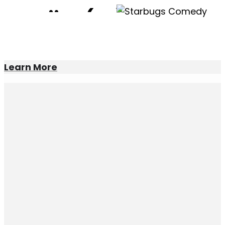
Overijse (BE)
Overijse (BE)
16
jan
20:30
SHOWTIME!
Learn More