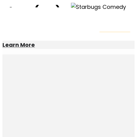
Thun (CH)
Thun (CH)
14
mar
20:00
SHOWTIME!
RESTTICKETS
Learn More