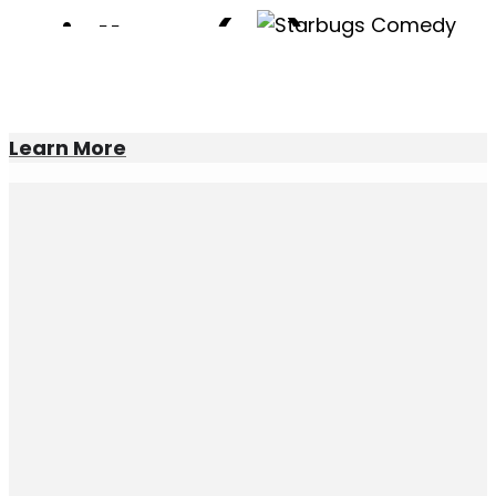
Spielberg (AT)
Spielberg (AT)
27
nov
19:30
JUMP! Reloaded
Learn More