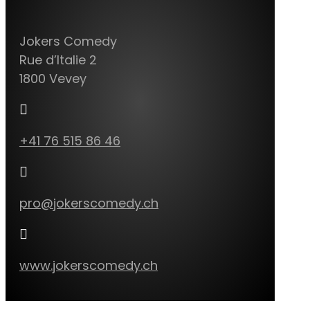
Jokers Comedy
Rue d’Italie 2
1800 Vevey

+41 76 515 86 46

pro@jokerscomedy.ch

www.jokerscomedy.ch