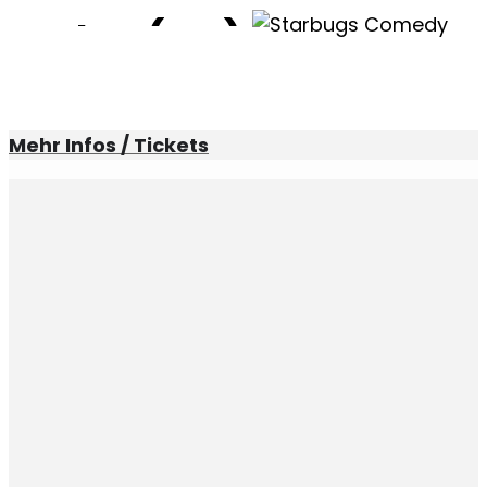
Baden (CH)
Baden (CH)
08
Nov
20:00
SHOWTIME!
Mehr Infos / Tickets